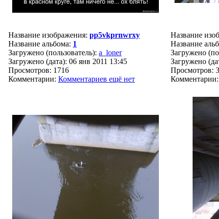
Название изображения:
pp5vkprnwrxy
Название изо
Название альбома:
1
Название аль
Загружено (пользователь):
a_loner
Загружено (по
Загружено (дата): 06 янв 2011 13:45
Загружено (дат
Просмотров: 1716
Просмотров: 
Комментарии:
Комментариев ещё нет
Комментарии