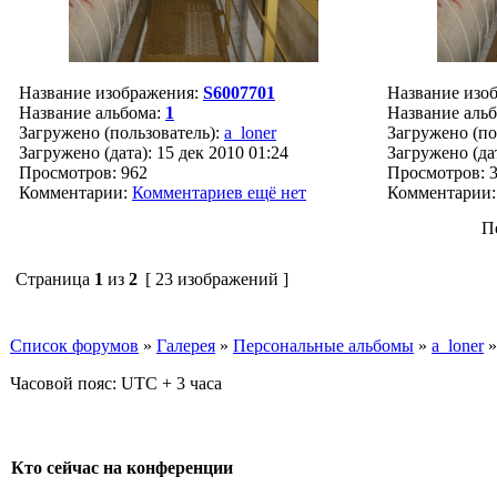
Название изображения:
S6007701
Название изо
Название альбома:
1
Название аль
Загружено (пользователь):
a_loner
Загружено (по
Загружено (дата): 15 дек 2010 01:24
Загружено (дат
Просмотров: 962
Просмотров: 
Комментарии:
Комментариев ещё нет
Комментарии
П
Страница
1
из
2
[ 23 изображений ]
Список форумов
»
Галерея
»
Персональные альбомы
»
a_loner
Часовой пояс: UTC + 3 часа
Кто сейчас на конференции