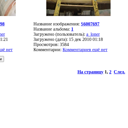
98
Название изображения:
S6007697
Название альбома:
1
ner
Загружено (пользователь):
a_loner
01:21
Загружено (дата): 15 дек 2010 01:18
Просмотров: 3584
щё нет
Комментарии:
Комментариев ещё нет
На страницу
1
,
2
След.