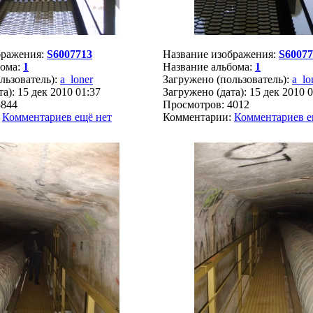
бражения:
S6007713
Название изображения:
S60077
бома:
1
Название альбома:
1
льзователь):
a_loner
Загружено (пользователь):
a_lo
а): 15 дек 2010 01:37
Загружено (дата): 15 дек 2010 
3844
Просмотров: 4012
:
Комментариев ещё нет
Комментарии:
Комментариев е