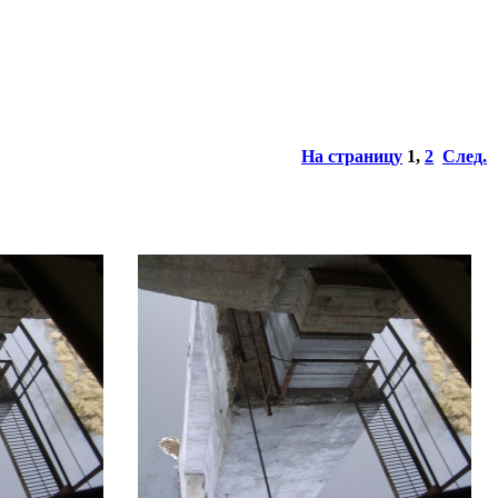
На страницу
1
,
2
След.