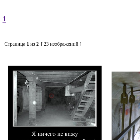
1
Страница
1
из
2
[ 23 изображений ]