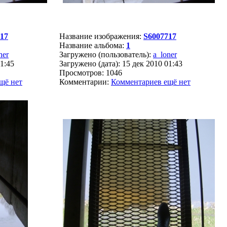
17
Название изображения:
S6007717
Название альбома:
1
ner
Загружено (пользователь):
a_loner
01:45
Загружено (дата): 15 дек 2010 01:43
Просмотров: 1046
щё нет
Комментарии:
Комментариев ещё нет