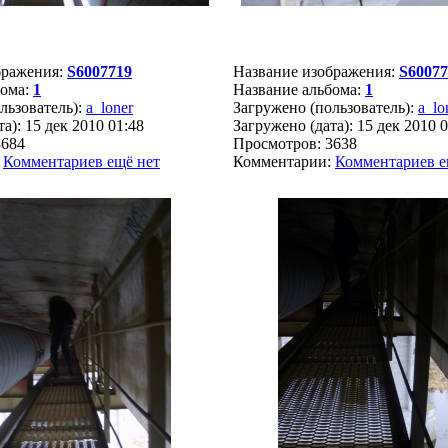
бражения:
S6007719
Название изображения:
S60077
бома:
1
Название альбома:
1
льзователь):
a_loner
Загружено (пользователь):
a_lo
а): 15 дек 2010 01:48
Загружено (дата): 15 дек 2010 
3684
Просмотров: 3638
:
Комментариев ещё нет
Комментарии:
Комментариев е