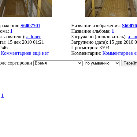
бражения:
S6007701
Название изображения:
S60076
бома:
1
Название альбома:
1
льзователь):
a_loner
Загружено (пользователь):
a_lo
а): 15 дек 2010 01:21
Загружено (дата): 15 дек 2010 
3546
Просмотров: 3593
:
Комментариев ещё нет
Комментарии:
Комментариев е
оле сортировки
»
1