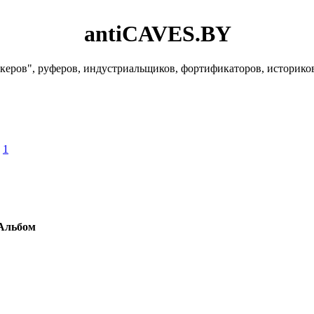
antiCAVES.BY
керов", руферов, индустриальщиков, фортификаторов, историко
»
1
Альбом