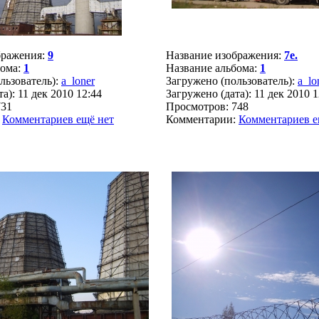
бражения:
9
Название изображения:
7е.
бома:
1
Название альбома:
1
льзователь):
a_loner
Загружено (пользователь):
a_lo
а): 11 дек 2010 12:44
Загружено (дата): 11 дек 2010 1
731
Просмотров: 748
:
Комментариев ещё нет
Комментарии:
Комментариев е