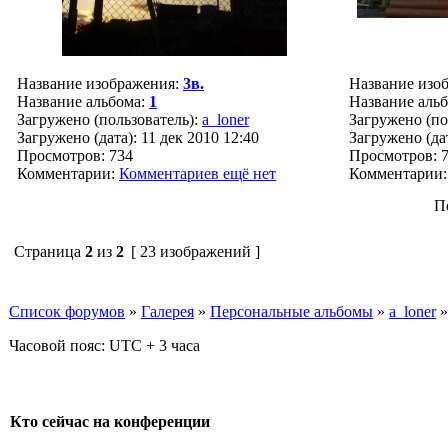
Название изображения:
3в.
Название изо
Название альбома:
1
Название аль
Загружено (пользователь):
a_loner
Загружено (по
Загружено (дата): 11 дек 2010 12:40
Загружено (дат
Просмотров: 734
Просмотров: 
Комментарии:
Комментариев ещё нет
Комментарии
П
Страница
2
из
2
[ 23 изображений ]
Список форумов
»
Галерея
»
Персональные альбомы
»
a_loner
Часовой пояс: UTC + 3 часа
Кто сейчас на конференции