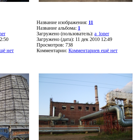
Название изображения:
11
Название альбома:
1
ner
Загружено (пользователь):
a_loner
2:50
Загружено (дата): 11 дек 2010 12:49
Просмотров: 738
щё нет
Комментарии:
Комментариев ещё нет