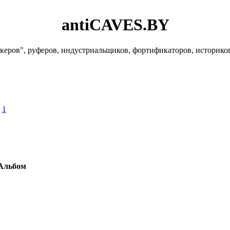
antiCAVES.BY
керов", руферов, индустриальщиков, фортификаторов, историко
»
1
Альбом