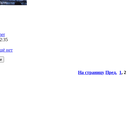
ner
2:35
щё нет
На страницу
Пред.
1
,
2