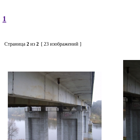
1
Страница
2
из
2
[ 23 изображений ]