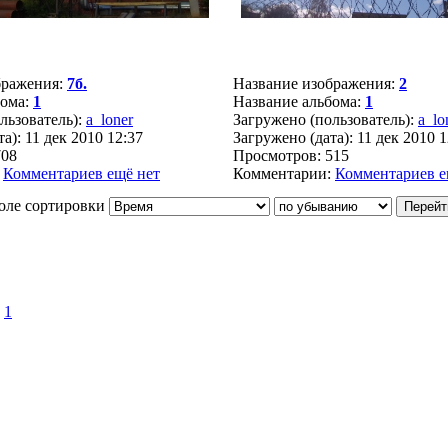
бражения:
7б.
Название изображения:
2
бома:
1
Название альбома:
1
льзователь):
a_loner
Загружено (пользователь):
a_lo
а): 11 дек 2010 12:37
Загружено (дата): 11 дек 2010 1
708
Просмотров: 515
:
Комментариев ещё нет
Комментарии:
Комментариев е
оле сортировки
»
1