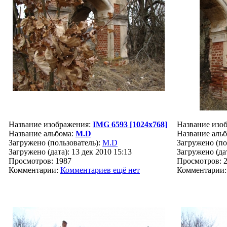
Название изображения:
IMG 6593 [1024x768]
Название изо
Название альбома:
M.D
Название аль
Загружено (пользователь):
M.D
Загружено (по
Загружено (дата): 13 дек 2010 15:13
Загружено (дат
Просмотров: 1987
Просмотров: 
Комментарии:
Комментариев ещё нет
Комментарии