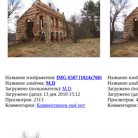
Название изображения:
IMG 6587 [1024x768]
Название изо
Название альбома:
M.D
Название аль
Загружено (пользователь):
M.D
Загружено (по
Загружено (дата): 13 дек 2010 15:12
Загружено (дат
Просмотров: 2313
Просмотров: 
Комментарии:
Комментариев ещё нет
Комментарии