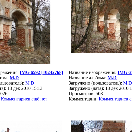
бражения:
IMG 6592 [1024x768]
Название изображения:
IMG 65
бома:
M.D
Название альбома:
M.D
льзователь):
M.D
Загружено (пользователь):
M.D
а): 13 дек 2010 15:13
Загружено (дата): 13 дек 2010 
2026
Просмотров: 508
:
Комментариев ещё нет
Комментарии:
Комментариев е