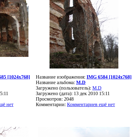
85 [1024x768]
Название изображения:
IMG 6584 [1024x768]
Название альбома:
M.D
Загружено (пользователь):
M.D
5:11
Загружено (дата): 13 дек 2010 15:11
Просмотров: 2048
щё нет
Комментарии:
Комментариев ещё нет