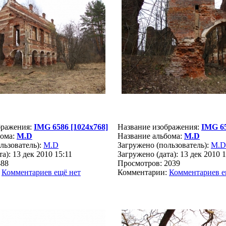
бражения:
IMG 6586 [1024x768]
Название изображения:
IMG 65
бома:
M.D
Название альбома:
M.D
льзователь):
M.D
Загружено (пользователь):
M.D
а): 13 дек 2010 15:11
Загружено (дата): 13 дек 2010 1
488
Просмотров: 2039
:
Комментариев ещё нет
Комментарии:
Комментариев е