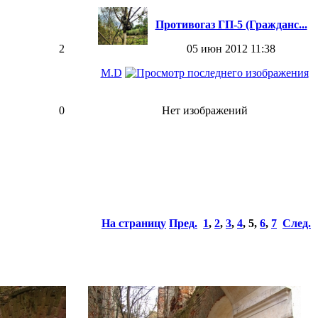
Противогаз ГП-5 (Гражданс...
2
05 июн 2012 11:38
M.D
0
Нет изображений
На страницу
Пред.
1
,
2
,
3
,
4
,
5
,
6
,
7
След.