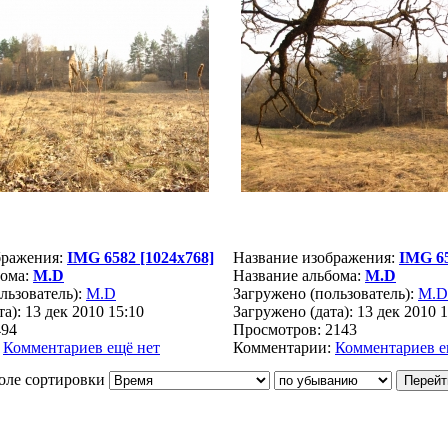
бражения:
IMG 6582 [1024x768]
Название изображения:
IMG 65
бома:
M.D
Название альбома:
M.D
льзователь):
M.D
Загружено (пользователь):
M.D
а): 13 дек 2010 15:10
Загружено (дата): 13 дек 2010 
494
Просмотров: 2143
:
Комментариев ещё нет
Комментарии:
Комментариев е
оле сортировки