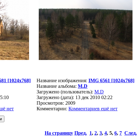
81 [1024x768]
Название изображения:
IMG 6561 [1024x768]
Название альбома:
M.D
Загружено (пользователь):
M.D
15:10
Загружено (дата): 13 дек 2010 02:22
Просмотров: 2009
щё нет
Комментарии:
Комментариев ещё нет
На страницу
Пред.
1
,
2
,
3
,
4
,
5
,
6
,
7
След.