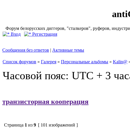
ant
Форум белорусских диггеров, "сталкеров", руферов, индустр
Вход
Регистрация
Сообщения без ответов
|
Активные темы
Список форумов
»
Галерея
»
Персональные альбомы
»
Kalin@
Часовой пояс: UTC + 3 час
транзисторная кооперация
Страница
1
из
9
[ 101 изображений ]