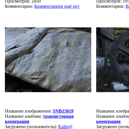
Просмотров: 2450
Просмотров: 19
Комментарии:
Комментариев ещё нет
Комментарии:
К
Название изображения:
SNB15019
Название изобр
Название альбома:
транзисторная
Название альбо
кооперация
кооперация
Загружено (пользователь):
Kalin@
Загружено (поль