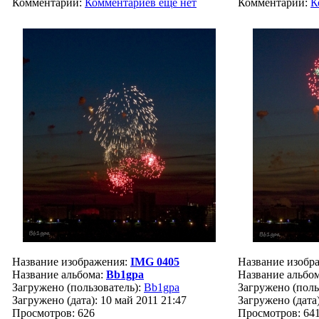
Комментарии:
Комментариев ещё нет
Комментарии:
К
Название изображения:
IMG 0405
Название изобр
Название альбома:
Bb1gpa
Название альбо
Загружено (пользователь):
Bb1gpa
Загружено (поль
Загружено (дата): 10 май 2011 21:47
Загружено (дата)
Просмотров: 626
Просмотров: 64