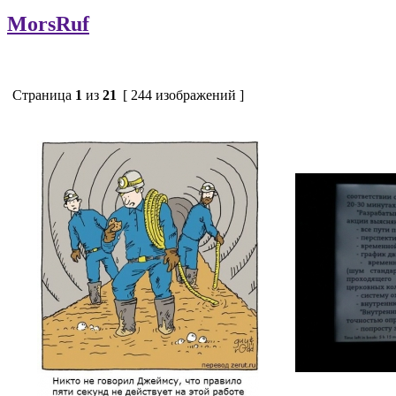
MorsRuf
Страница
1
из
21
[ 244 изображений ]