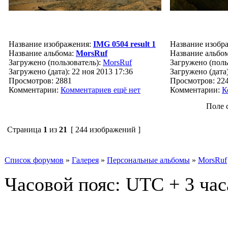
Название изображения:
IMG 0504 result 1
Название изобр
Название альбома:
MorsRuf
Название альбо
Загружено (пользователь):
MorsRuf
Загружено (поль
Загружено (дата): 22 ноя 2013 17:36
Загружено (дата)
Просмотров: 2881
Просмотров: 22
Комментарии:
Комментариев ещё нет
Комментарии:
К
Поле 
Страница
1
из
21
[ 244 изображений ]
Список форумов
»
Галерея
»
Персональные альбомы
»
MorsRuf
Часовой пояс: UTC + 3 час