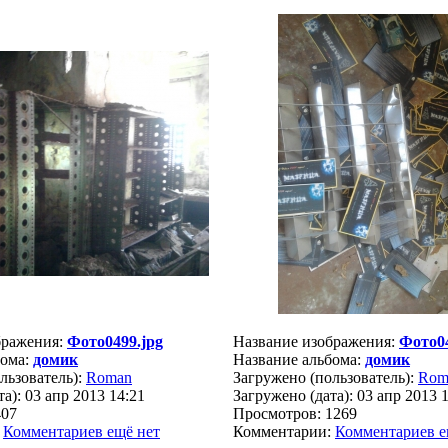
бражения:
Фото0499.jpg
Название изображения:
Фото04
бома:
домик
Название альбома:
домик
льзователь):
Roman
Загружено (пользователь):
Rom
а): 03 апр 2013 14:21
Загружено (дата): 03 апр 2013 
407
Просмотров: 1269
:
Комментариев ещё нет
Комментарии:
Комментариев е