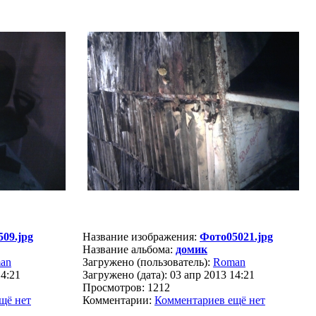
09.jpg
Название изображения:
Фото05021.jpg
Название альбома:
домик
an
Загружено (пользователь):
Roman
14:21
Загружено (дата): 03 апр 2013 14:21
Просмотров: 1212
щё нет
Комментарии:
Комментариев ещё нет