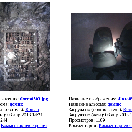
бражения:
Фото0503.jpg
Название изображения:
Фото05
бома:
домик
Название альбома:
домик
льзователь):
Roman
Загружено (пользователь):
Rom
а): 03 апр 2013 14:21
Загружено (дата): 03 апр 2013 
1244
Просмотров: 1189
:
Комментариев ещё нет
Комментарии:
Комментариев е