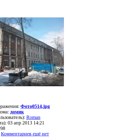
бражения:
Фото0514.jpg
бома:
домик
льзователь):
Roman
а): 03 апр 2013 14:21
398
:
Комментариев ещё нет