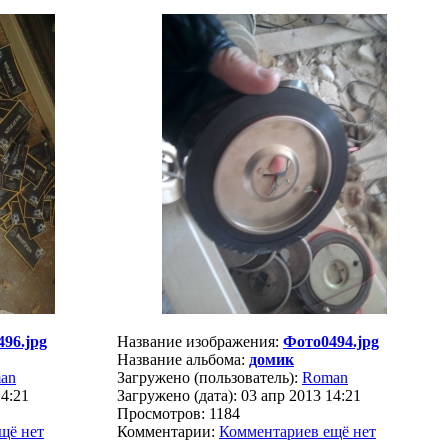
96.jpg
Название изображения:
Фото0494.jpg
Название альбома:
домик
an
Загружено (пользователь):
Roman
14:21
Загружено (дата): 03 апр 2013 14:21
Просмотров: 1184
щё нет
Комментарии:
Комментариев ещё нет