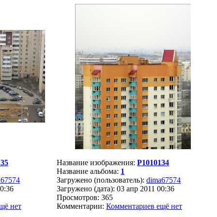
135
Название изображения:
P1010134
Название альбома:
1
a67574
Загружено (пользователь):
dima67574
00:36
Загружено (дата): 03 апр 2011 00:36
Просмотров: 365
щё нет
Комментарии:
Комментариев ещё нет