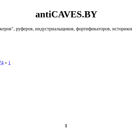
antiCAVES.BY
керов", руферов, индустриальщиков, фортификаторов, историко
74
»
1
1