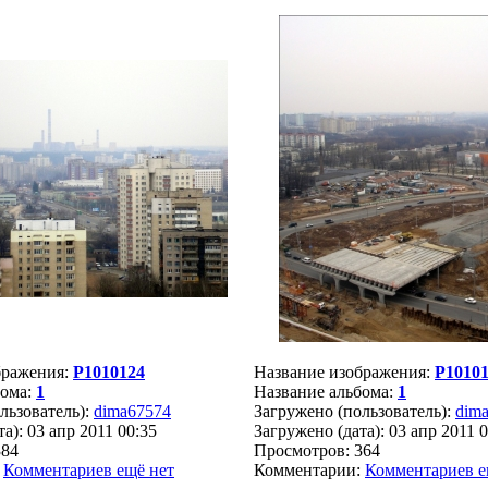
бражения:
P1010124
Название изображения:
P1010
бома:
1
Название альбома:
1
льзователь):
dima67574
Загружено (пользователь):
dim
а): 03 апр 2011 00:35
Загружено (дата): 03 апр 2011 
384
Просмотров: 364
:
Комментариев ещё нет
Комментарии:
Комментариев е