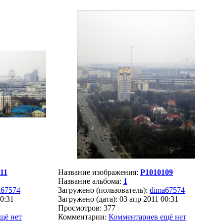
11
Название изображения:
P1010109
Название альбома:
1
a67574
Загружено (пользователь):
dima67574
00:31
Загружено (дата): 03 апр 2011 00:31
Просмотров: 377
щё нет
Комментарии:
Комментариев ещё нет