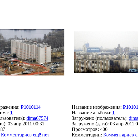
бражения:
P1010114
Название изображения:
P10101
бома:
1
Название альбома:
1
льзователь):
dima67574
Загружено (пользователь):
dim
а): 03 апр 2011 00:31
Загружено (дата): 03 апр 2011 
387
Просмотров: 400
:
Комментариев ещё нет
Комментарии:
Комментариев е