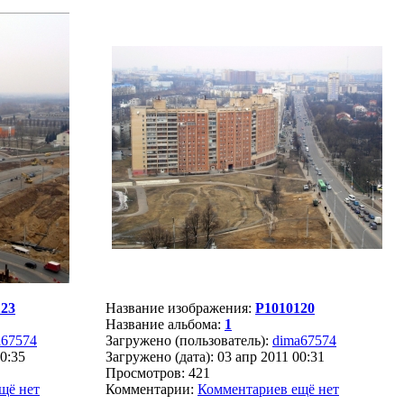
123
Название изображения:
P1010120
Название альбома:
1
a67574
Загружено (пользователь):
dima67574
00:35
Загружено (дата): 03 апр 2011 00:31
Просмотров: 421
щё нет
Комментарии:
Комментариев ещё нет