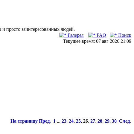
в и просто заинтересованных людей.
Галерея
FAQ
Поиск
Текущее время: 07 авг 2026 21:09
На страницу
Пред.
1
...
23
,
24
,
25
,
26
,
27
,
28
,
29
,
30
След.