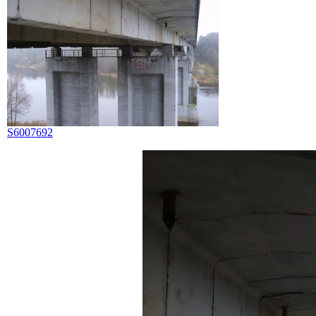
S6007692