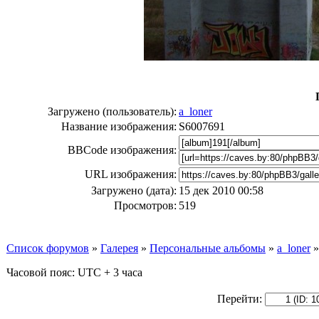
Загружено (пользователь):
a_loner
Название изображения:
S6007691
BBCode изображения:
URL изображения:
Загружено (дата):
15 дек 2010 00:58
Просмотров:
519
Список форумов
»
Галерея
»
Персональные альбомы
»
a_loner
Часовой пояс: UTC + 3 часа
Перейти: