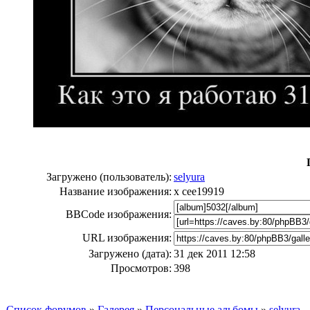
Загружено (пользователь):
selyura
Название изображения:
x cee19919
BBCode изображения:
URL изображения:
Загружено (дата):
31 дек 2011 12:58
Просмотров:
398
Список форумов
»
Галерея
»
Персональные альбомы
»
selyura