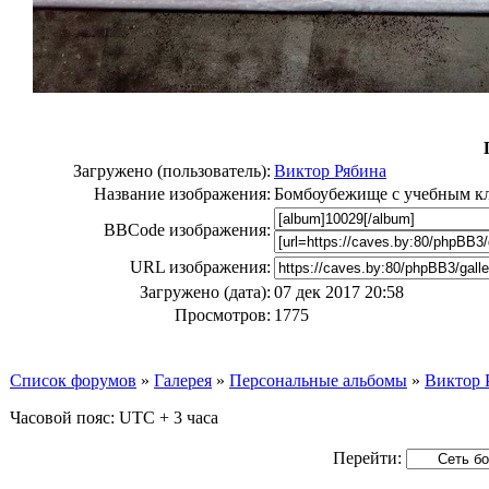
Загружено (пользователь):
Виктор Рябина
Название изображения:
Бомбоубежище с учебным к
BBCode изображения:
URL изображения:
Загружено (дата):
07 дек 2017 20:58
Просмотров:
1775
Список форумов
»
Галерея
»
Персональные альбомы
»
Виктор 
Часовой пояс: UTC + 3 часа
Перейти: