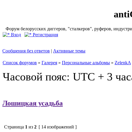
ant
Форум белорусских диггеров, "сталкеров", руферов, индустр
Вход
Регистрация
Сообщения без ответов
|
Активные темы
Список форумов
»
Галерея
»
Персональные альбомы
»
ZelenkA
Часовой пояс: UTC + 3 час
Лошицкая усадьба
Страница
1
из
2
[ 14 изображений ]