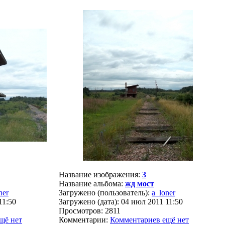
Название изображения:
3
Название альбома:
жд мост
ner
Загружено (пользователь):
a_loner
11:50
Загружено (дата): 04 июл 2011 11:50
Просмотров: 2811
щё нет
Комментарии:
Комментариев ещё нет