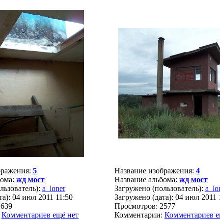
бражения:
5
Название изображения:
4
бома:
жд мост
Название альбома:
жд мост
льзователь):
a_loner
Загружено (пользователь):
a_lo
а): 04 июл 2011 11:50
Загружено (дата): 04 июл 2011 
2639
Просмотров: 2577
:
Комментариев ещё нет
Комментарии:
Комментариев е