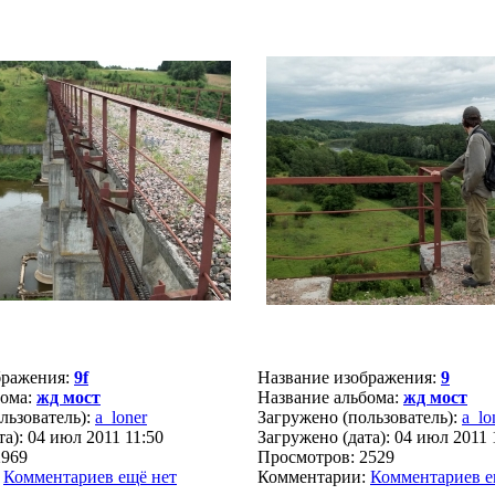
бражения:
9f
Название изображения:
9
бома:
жд мост
Название альбома:
жд мост
льзователь):
a_loner
Загружено (пользователь):
a_lo
а): 04 июл 2011 11:50
Загружено (дата): 04 июл 2011 
2969
Просмотров: 2529
:
Комментариев ещё нет
Комментарии:
Комментариев е