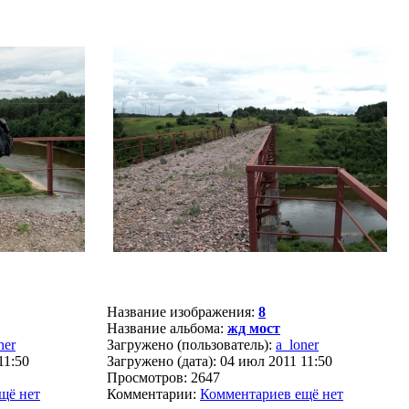
Название изображения:
8
Название альбома:
жд мост
ner
Загружено (пользователь):
a_loner
11:50
Загружено (дата): 04 июл 2011 11:50
Просмотров: 2647
щё нет
Комментарии:
Комментариев ещё нет