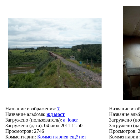
Название изображения:
7
Название изо
Название альбома:
жд мост
Название аль
Загружено (пользователь):
a_loner
Загружено (по
Загружено (дата): 04 июл 2011 11:50
Загружено (дат
Просмотров: 2746
Просмотров: 
Комментарии:
Комментариев ещё нет
Комментарии