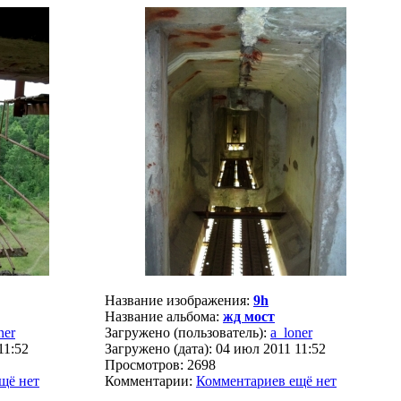
Название изображения:
9h
Название альбома:
жд мост
ner
Загружено (пользователь):
a_loner
11:52
Загружено (дата): 04 июл 2011 11:52
Просмотров: 2698
щё нет
Комментарии:
Комментариев ещё нет