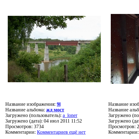
Название изображения:
9l
Название изо
Название альбома:
жд мост
Название аль
Загружено (пользователь):
a_loner
Загружено (по
Загружено (дата): 04 июл 2011 11:52
Загружено (дат
Просмотров: 3734
Просмотров: 
Комментарии:
Комментариев ещё нет
Комментарии