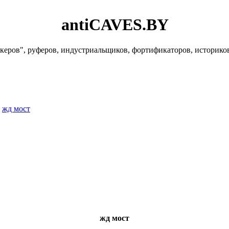
antiCAVES.BY
керов", руферов, индустриальщиков, фортификаторов, историко
»
жд мост
жд мост