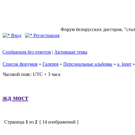
Форум белорусских диггеров, "стал
Вход
Регистрация
Сообщения без ответов
|
Активные темы
Список форумов
»
Галерея
»
Персональные альбомы
»
a_loner
Часовой пояс: UTC + 3 часа
жд мост
Страница
1
из
2
[ 14 изображений ]