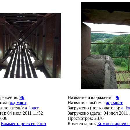
бражения:
9k
Название изображения:
9i
бома:
жд мост
Название альбома:
жд мост
льзователь):
a_loner
Загружено (пользователь):
a_lo
а): 04 июл 2011 11:52
Загружено (дата): 04 июл 2011 
2606
Просмотров: 2370
:
Комментариев ещё нет
Комментарии:
Комментариев е