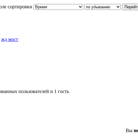
оле сортировки
»
жд мост
ованных пользователей и 1 гость
Вы
н