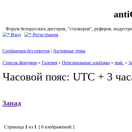
ant
Форум белорусских диггеров, "сталкеров", руферов, индустр
Вход
Регистрация
Сообщения без ответов
|
Активные темы
Список форумов
»
Галерея
»
Персональные альбомы
»
mak.
»
З
Часовой пояс: UTC + 3 час
Запад
Страница
1
из
1
[ 6 изображений ]