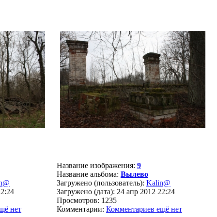
Название изображения:
9
Название альбома:
Вылево
in@
Загружено (пользователь):
Kalin@
22:24
Загружено (дата): 24 апр 2012 22:24
Просмотров: 1235
щё нет
Комментарии:
Комментариев ещё нет