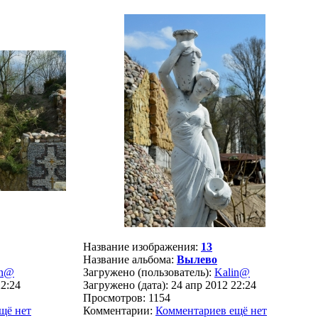
Название изображения:
13
Название альбома:
Вылево
in@
Загружено (пользователь):
Kalin@
22:24
Загружено (дата): 24 апр 2012 22:24
Просмотров: 1154
щё нет
Комментарии:
Комментариев ещё нет