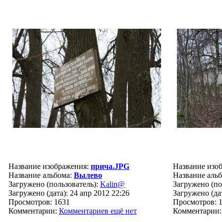
Название изображения:
прича.JPG
Название изо
Название альбома:
Вылево
Название аль
Загружено (пользователь):
Kalin@
Загружено (по
Загружено (дата): 24 апр 2012 22:26
Загружено (дат
Просмотров: 1631
Просмотров: 
Комментарии:
Комментариев ещё нет
Комментарии