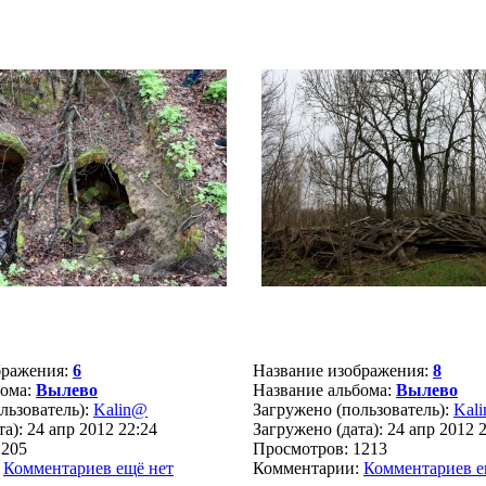
бражения:
6
Название изображения:
8
бома:
Вылево
Название альбома:
Вылево
льзователь):
Kalin@
Загружено (пользователь):
Kal
а): 24 апр 2012 22:24
Загружено (дата): 24 апр 2012 
1205
Просмотров: 1213
:
Комментариев ещё нет
Комментарии:
Комментариев е