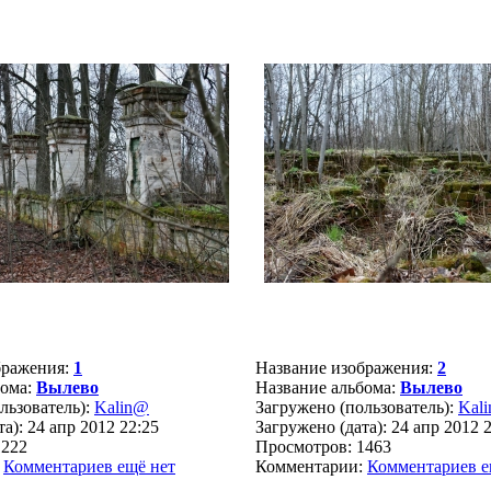
бражения:
1
Название изображения:
2
бома:
Вылево
Название альбома:
Вылево
льзователь):
Kalin@
Загружено (пользователь):
Kal
а): 24 апр 2012 22:25
Загружено (дата): 24 апр 2012 
1222
Просмотров: 1463
:
Комментариев ещё нет
Комментарии:
Комментариев е