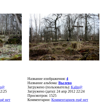
Название изображения:
4
Название альбома:
Вылево
in@
Загружено (пользователь):
Kalin@
22:25
Загружено (дата): 24 апр 2012 22:24
Просмотров: 1525
щё нет
Комментарии:
Комментариев ещё нет