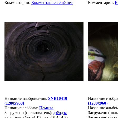
Комментарии:
Комментариев ещё нет
Комментарии:
К
Название изображения:
SNB10410
Название изобр
(1280x960)
(1280x960)
Название альбома:
Немига
Название альбо
Загружено (пользователь):
дзёндзя
Загружено (поль
Загружено (дата): 03 дек 2013 14:38
Загружено (дата)