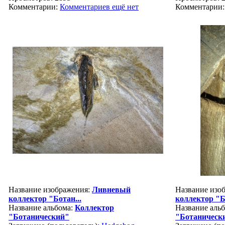
Комментарии:
Комментариев ещё нет
Комментарии
Название изображения:
Ливневый
Название изо
коллектор "Ботан...
коллектор "Б
Название альбома:
Коллектор
Название аль
"Ботанический"
"Ботаническ