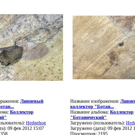
бражения:
Ливневый
Название изображения:
Ливне
отан...
коллектор "Ботан...
бома:
Коллектор
Название альбома:
Коллектор
ий"
"Ботанический"
льзователь):
Hedgehog
Загружено (пользователь):
Hed
а): 09 фев 2012 15:07
Загружено (дата): 09 фев 2012 
2358
Просмотров: 2195