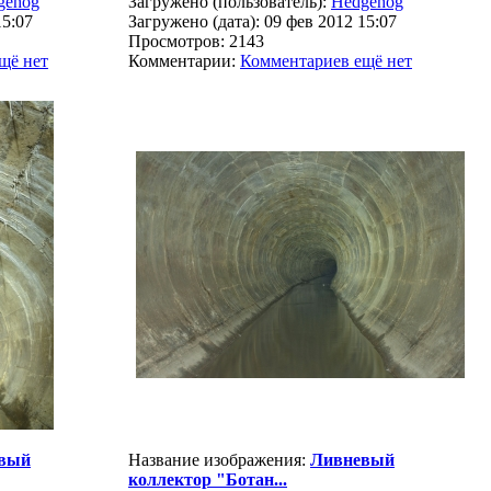
gehog
Загружено (пользователь):
Hedgehog
15:07
Загружено (дата): 09 фев 2012 15:07
Просмотров: 2143
щё нет
Комментарии:
Комментариев ещё нет
вый
Название изображения:
Ливневый
коллектор "Ботан...