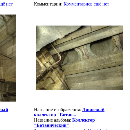
щё нет
Комментарии:
Комментариев ещё нет
вый
Название изображения:
Ливневый
коллектор "Ботан...
Название альбома:
Коллектор
"Ботанический"