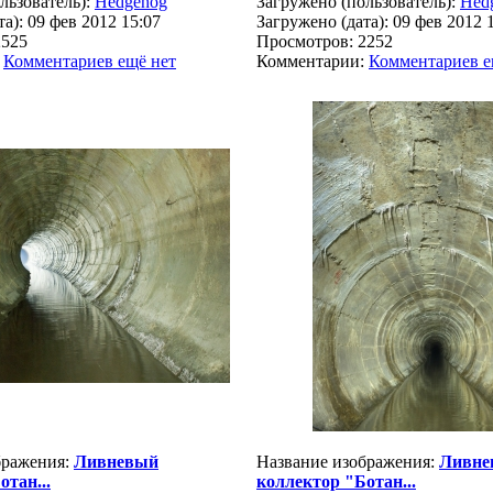
льзователь):
Hedgehog
Загружено (пользователь):
Hed
а): 09 фев 2012 15:07
Загружено (дата): 09 фев 2012 
2525
Просмотров: 2252
:
Комментариев ещё нет
Комментарии:
Комментариев е
бражения:
Ливневый
Название изображения:
Ливне
отан...
коллектор "Ботан...