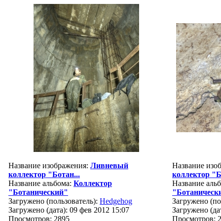
Название изображения:
Ливневый
Название изо
коллектор "Ботан...
коллектор "Б
Название альбома:
Коллектор
Название аль
"Ботанический"
"Ботаническ
Загружено (пользователь):
Hedgehog
Загружено (по
Загружено (дата): 09 фев 2012 15:07
Загружено (дат
Просмотров: 2895
Просмотров: 