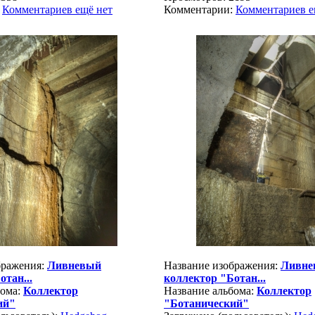
:
Комментариев ещё нет
Комментарии:
Комментариев е
бражения:
Ливневый
Название изображения:
Ливне
отан...
коллектор "Ботан...
бома:
Коллектор
Название альбома:
Коллектор
ий"
"Ботанический"